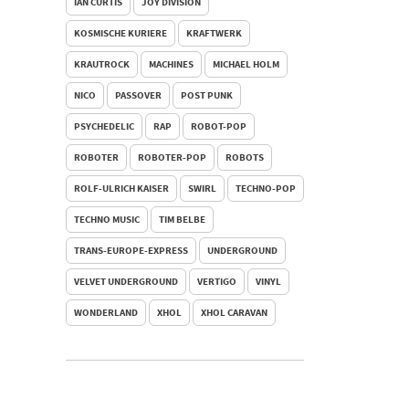
IAN CURTIS
JOY DIVISION
KOSMISCHE KURIERE
KRAFTWERK
KRAUTROCK
MACHINES
MICHAEL HOLM
NICO
PASSOVER
POST PUNK
PSYCHEDELIC
RAP
ROBOT-POP
ROBOTER
ROBOTER-POP
ROBOTS
ROLF-ULRICH KAISER
SWIRL
TECHNO-POP
TECHNO MUSIC
TIM BELBE
TRANS-EUROPE-EXPRESS
UNDERGROUND
VELVET UNDERGROUND
VERTIGO
VINYL
WONDERLAND
XHOL
XHOL CARAVAN