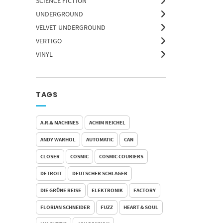
SCIENCE FICTION
UNDERGROUND
VELVET UNDERGROUND
VERTIGO
VINYL
TAGS
A.R.& MACHINES
ACHIM REICHEL
ANDY WARHOL
AUTOMATIC
CAN
CLOSER
COSMIC
COSMIC COURIERS
DETROIT
DEUTSCHER SCHLAGER
DIE GRÜNE REISE
ELEKTRONIK
FACTORY
FLORIAN SCHNEIDER
FUZZ
HEART & SOUL