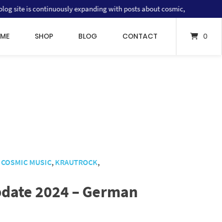
ite is continuously expanding with posts about cosmic, psychedelic and p
ME
SHOP
BLOG
CONTACT
0
,
COSMIC MUSIC
,
KRAUTROCK
,
update 2024 – German