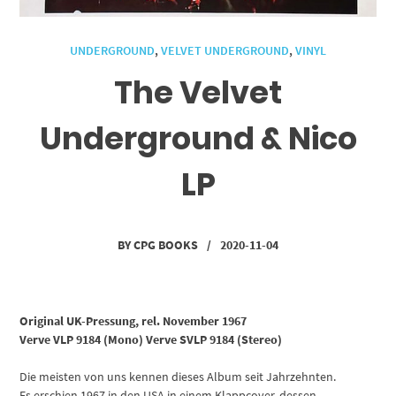
UNDERGROUND
,
VELVET UNDERGROUND
,
VINYL
The Velvet
Underground & Nico
LP
BY
CPG BOOKS
/
2020-11-04
Original UK-Pressung, rel. November 1967
Verve VLP 9184 (Mono) Verve SVLP 9184 (Stereo)
Die meisten von uns kennen dieses Album seit Jahrzehnten.
Es erschien 1967 in den USA in einem Klappcover, dessen