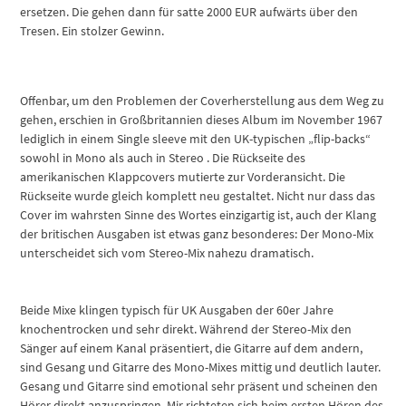
ersetzen. Die gehen dann für satte 2000 EUR aufwärts über den
Tresen. Ein stolzer Gewinn.
Offenbar, um den Problemen der Coverherstellung aus dem Weg zu
gehen, erschien in Großbritannien dieses Album im November 1967
lediglich in einem Single sleeve mit den UK-typischen „flip-backs“
sowohl in Mono als auch in Stereo . Die Rückseite des
amerikanischen Klappcovers mutierte zur Vorderansicht. Die
Rückseite wurde gleich komplett neu gestaltet. Nicht nur dass das
Cover im wahrsten Sinne des Wortes einzigartig ist, auch der Klang
der britischen Ausgaben ist etwas ganz besonderes: Der Mono-Mix
unterscheidet sich vom Stereo-Mix nahezu dramatisch.
Beide Mixe klingen typisch für UK Ausgaben der 60er Jahre
knochentrocken und sehr direkt. Während der Stereo-Mix den
Sänger auf einem Kanal präsentiert, die Gitarre auf dem andern,
sind Gesang und Gitarre des Mono-Mixes mittig und deutlich lauter.
Gesang und Gitarre sind emotional sehr präsent und scheinen den
Hörer direkt anzuspringen. Mir richteten sich beim ersten Hören des