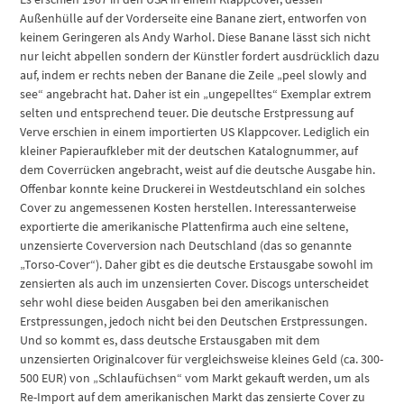
Außenhülle auf der Vorderseite eine Banane ziert, entworfen von
keinem Geringeren als Andy Warhol. Diese Banane lässt sich nicht
nur leicht abpellen sondern der Künstler fordert ausdrücklich dazu
auf, indem er rechts neben der Banane die Zeile „peel slowly and
see“ angebracht hat. Daher ist ein „ungepelltes“ Exemplar extrem
selten und entsprechend teuer. Die deutsche Erstpressung auf
Verve erschien in einem importierten US Klappcover. Lediglich ein
kleiner Papieraufkleber mit der deutschen Katalognummer, auf
dem Coverrücken angebracht, weist auf die deutsche Ausgabe hin.
Offenbar konnte keine Druckerei in Westdeutschland ein solches
Cover zu angemessenen Kosten herstellen. Interessanterweise
exportierte die amerikanische Plattenfirma auch eine seltene,
unzensierte Coverversion nach Deutschland (das so genannte
„Torso-Cover“). Daher gibt es die deutsche Erstausgabe sowohl im
zensierten als auch im unzensierten Cover. Discogs unterscheidet
sehr wohl diese beiden Ausgaben bei den amerikanischen
Erstpressungen, jedoch nicht bei den Deutschen Erstpressungen.
Und so kommt es, dass deutsche Erstausgaben mit dem
unzensierten Originalcover für vergleichsweise kleines Geld (ca. 300-
500 EUR) von „Schlaufüchsen“ vom Markt gekauft werden, um als
Re-Import auf dem amerikanischen Markt das zensierte Cover zu